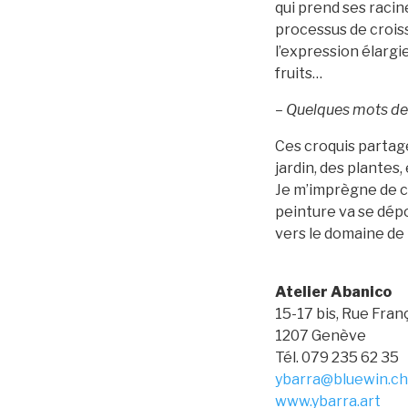
qui prend ses racin
processus de croiss
l’expression élargie
fruits…
– Quelques mots de l
Ces croquis partag
jardin, des plantes,
Je m’imprègne de ce
peinture va se dép
vers le domaine de 
Atelier Abanico
15-17 bis, Rue Fra
1207 Genève
Tél. 079 235 62 35
ybarra@bluewin.ch
www.ybarra.art