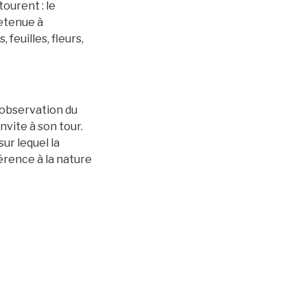
tourent : le
retenue à
 feuilles, fleurs,
’observation du
invite à son tour.
ur lequel la
érence à la nature