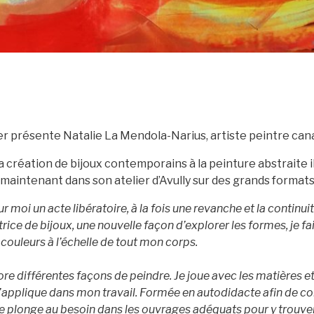
er présente Natalie La Mendola-Narius, artiste peintre can
la création de bijoux contemporains à la peinture abstraite i
 maintenant dans son atelier d’Avully sur des grands formats
ur moi un acte libératoire, à la fois une revanche et la continu
ice de bijoux, une nouvelle façon d’explorer les formes, je fa
 couleurs à l’échelle de tout mon corps.
re différentes façons de peindre. Je joue avec les matières et
j’applique dans mon travail. Formée en autodidacte afin de c
 me plonge au besoin dans les ouvrages adéquats pour y trouve