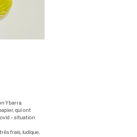
on Ybarra.
apier, qui ont
vid – situation
rès frais, ludique,