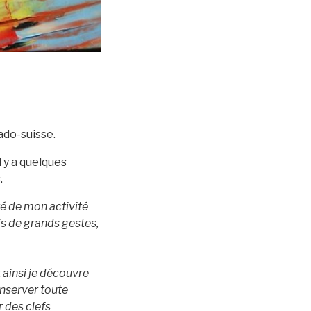
ado-suisse.
l y a quelques
.
ité de mon activité
is de grands gestes,
 ainsi je découvre
onserver toute
r des clefs