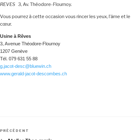
REVES
3, Av. Théodore-Flournoy.
Vous pourrez à cette occasion vous rincer les yeux, l’âme et le
cœur.
Usine à Rêves
3, Avenue Théodore-Flournoy
1207 Genève
Tél. 079 631 55 88
g.jacot-desc@bluewin.ch
www.gerald-jacot-descombes.ch
Navigation
de
Article
PRÉCÉDENT
l’article
précédent