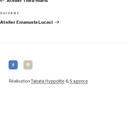
Atelier Thea-maris
Article
SUIVANT
suivant
Atelier Emanuela Lucaci
Réalisation
Tabata Hyppolite
&
S agence